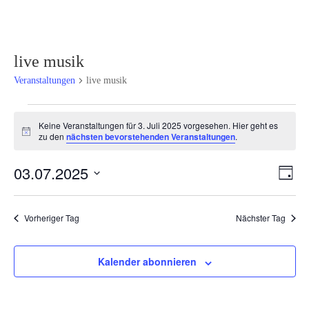
live musik
Veranstaltungen
live musik
Veranstaltungen
Keine Veranstaltungen für 3. Juli 2025 vorgesehen. Hier geht es
für
Hinweis
zu den
nächsten bevorstehenden Veranstaltungen
.
3.
Juli
Ansi
Ver
03.07.2025
Tag
2025
Ans
Navi
Datum
Nav
wählen.
Vorheriger Tag
Nächster Tag
Kalender abonnieren