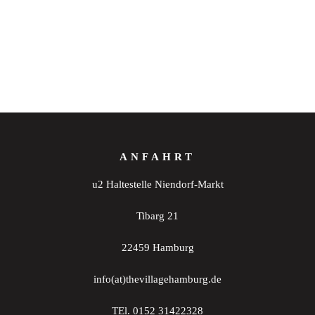
ANFAHRT
u2 Haltestelle Niendorf-Markt
Tibarg 21
22459 Hamburg
info(at)thevillagehamburg.de
TEl. 0152 31422328