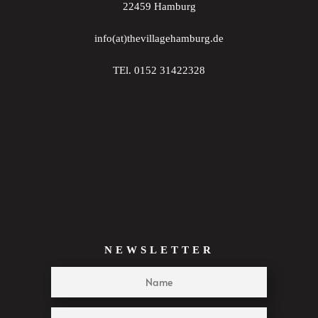
22459 Hamburg
22:00
info(at)thevillagehamburg.de
23:00
TEl. 0152 31422328
:00
NEWSLETTER