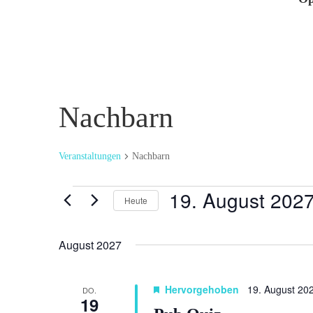
Nachbarn
Veranstaltungen
Nachbarn
Veranstaltungen
19. August 202
Heute
Datum
wählen.
August 2027
Hervorgehoben
19. August 20
DO.
19