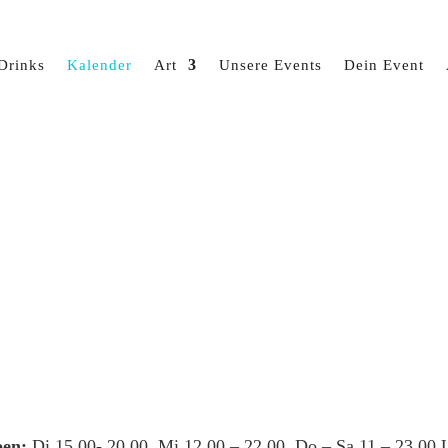
Drinks
Kalender
Art
Unsere Events
Dein Event
en:
Di 15.00- 20.00, Mi 12.00 – 22.00, Do – Sa 11 – 23.00 