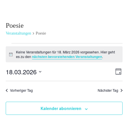
Poesie
Veranstaltungen
Poesie
Veranstaltungen
Keine Veranstaltungen für 18. März 2026 vorgesehen. Hier geht
für
Hinweis
es zu den
nächsten bevorstehenden Veranstaltungen
.
18.
März
Ansi
Ver
18.03.2026
Tag
2026
Ans
Navi
Datum
Nav
wählen.
Vorheriger Tag
Nächster Tag
Kalender abonnieren