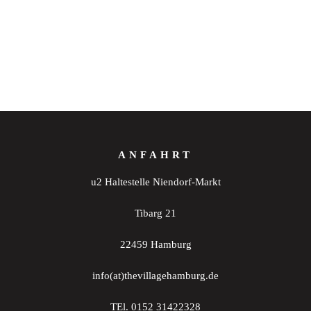
ANFAHRT
u2 Haltestelle Niendorf-Markt
Tibarg 21
22459 Hamburg
info(at)thevillagehamburg.de
TEl. 0152 31422328