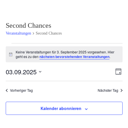
Second Chances
Veranstaltungen
Second Chances
Veranstaltungen
Keine Veranstaltungen für 3. September 2025 vorgesehen. Hier
für
Hinweis
geht es zu den
nächsten bevorstehenden Veranstaltungen
.
3.
September
Ansi
Ver
03.09.2025
Tag
2025
Ans
Navi
Datum
Nav
wählen.
Vorheriger Tag
Nächster Tag
Kalender abonnieren