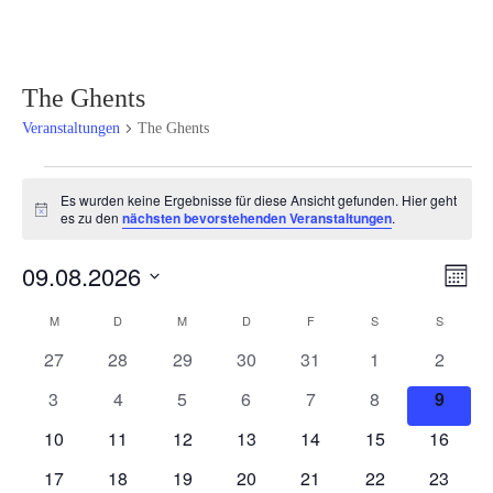
The Ghents
Veranstaltungen
The Ghents
Veranstaltungen
Es wurden keine Ergebnisse für diese Ansicht gefunden. Hier geht
Hinweis
es zu den
nächsten bevorstehenden Veranstaltungen
.
Ansi
Ver
09.08.2026
Monat
Ans
Navi
Datum
Nav
Kalender
M
MONTAG
D
DIENSTAG
M
MITTWOCH
D
DONNERSTAG
F
FREITAG
S
SAMSTAG
S
SONNT
wählen.
von
0
0
0
0
0
0
0
27
28
29
30
31
1
2
Veranstaltungen
Veranstaltungen
Veranstaltungen
Veranstaltungen
Veranstaltungen
Veranstaltungen
Veranstaltunge
Veranst
0
0
0
0
0
0
0
3
4
5
6
7
8
9
Veranstaltungen
Veranstaltungen
Veranstaltungen
Veranstaltungen
Veranstaltungen
Veranstaltunge
Verans
0
0
0
0
0
0
0
10
11
12
13
14
15
16
Veranstaltungen
Veranstaltungen
Veranstaltungen
Veranstaltungen
Veranstaltungen
Veranstaltungen
Veranst
0
0
0
0
0
0
0
17
18
19
20
21
22
23