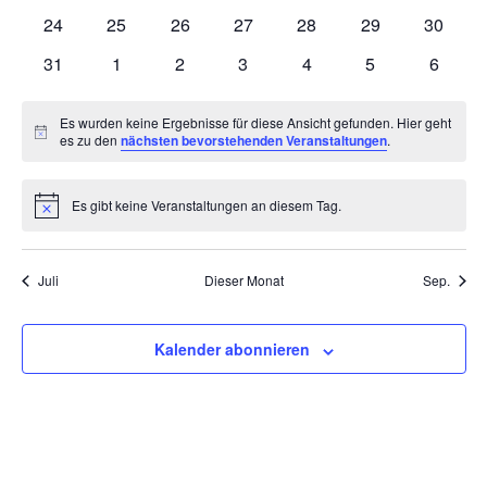
Veranstaltungen
Veranstaltungen
Veranstaltungen
Veranstaltungen
Veranstaltungen
Veranstaltungen
Veranst
0
0
0
0
0
0
0
24
25
26
27
28
29
30
Veranstaltungen
Veranstaltungen
Veranstaltungen
Veranstaltungen
Veranstaltungen
Veranstaltungen
Veranst
0
0
0
0
0
0
0
31
1
2
3
4
5
6
Veranstaltungen
Veranstaltungen
Veranstaltungen
Veranstaltungen
Veranstaltungen
Veranstaltunge
Veranst
Es wurden keine Ergebnisse für diese Ansicht gefunden. Hier geht
Hinweis
es zu den
nächsten bevorstehenden Veranstaltungen
.
Es gibt keine Veranstaltungen an diesem Tag.
Hinweis
Juli
Dieser Monat
Sep.
Kalender abonnieren