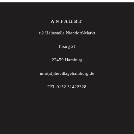
ANFAHRT
u2 Haltestelle Niendorf-Markt
Tibarg 21
22459 Hamburg
info(at)thevillagehamburg.de
TEl. 0152 31422328