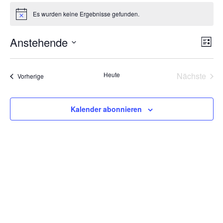
Veranstaltungen
Es wurden keine Ergebnisse gefunden.
Hinweis
Ansi
Ver
Anstehende
Liste
Ans
Navi
Datum
Nav
wählen.
Heute
Nächste
Veranstaltungen
Vorherige
Veransta
Kalender abonnieren