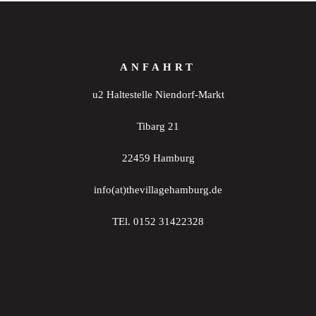
ANFAHRT
u2 Haltestelle Niendorf-Markt
Tibarg 21
22459 Hamburg
info(at)thevillagehamburg.de
TEl. 0152 31422328