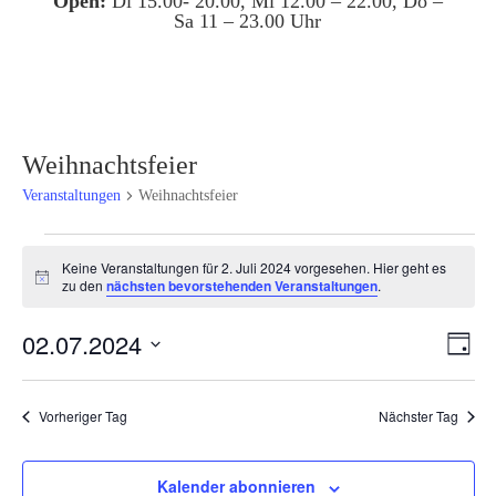
Open:
Di 15.00- 20.00, Mi 12.00 – 22.00, Do –
Sa 11 – 23.00 Uhr
Weihnachtsfeier
Veranstaltungen
Weihnachtsfeier
Veranstaltungen
Keine Veranstaltungen für 2. Juli 2024 vorgesehen. Hier geht es
für
Hinweis
zu den
nächsten bevorstehenden Veranstaltungen
.
2.
Juli
Ansi
Ver
02.07.2024
Tag
2024
Ans
Navi
Datum
Nav
wählen.
Vorheriger Tag
Nächster Tag
Kalender abonnieren