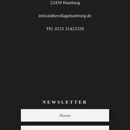
22459 Hamburg
22:00
info(at)thevillagehamburg.de
23:00
TEl. 0152 31422328
:00
NEWSLETTER