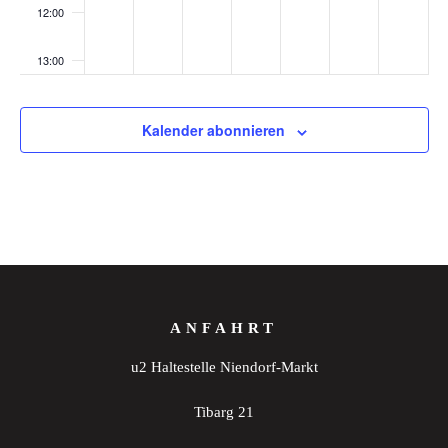
12:00
13:00
14:00
Kalender abonnieren
15:00
16:00
17:00
18:00
ANFAHRT
19:00
u2 Haltestelle Niendorf-Markt
20:00
Tibarg 21
21:00