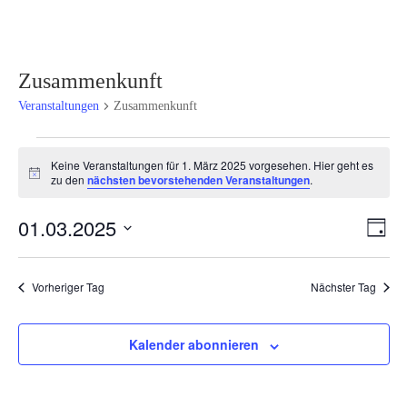
Zusammenkunft
Veranstaltungen
Zusammenkunft
Veranstaltungen
Keine Veranstaltungen für 1. März 2025 vorgesehen. Hier geht es
für
Hinweis
zu den
nächsten bevorstehenden Veranstaltungen
.
1.
März
Ansi
Ver
01.03.2025
Tag
2025
Ans
Navi
Datum
Nav
wählen.
Vorheriger Tag
Nächster Tag
Kalender abonnieren