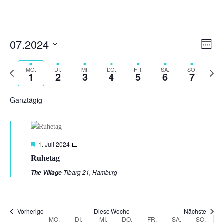
Ansi
Ver
07.2024
Woche
Ans
Navi
Datum
Nav
Vorherige
auswählen.
MO.
DI.
MI.
DO.
FR.
SA.
SO.
Nächs
1
2
3
4
5
6
7
Woche
Woch
Ganztägig
Empfohlen
1. Juli 2024
Ruhetag
Tibarg 21, Hamburg
The Village
Vorherige
Diese Woche
Nächste
Woche
MO.
DI.
MI.
DO.
FR.
SA.
SO.