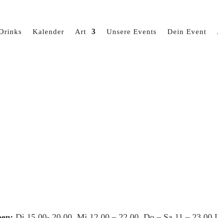
Drinks
Kalender
Art
Unsere Events
Dein Event
en:
Di 15.00- 20.00, Mi 12.00 – 22.00, Do – Sa 11 – 23.00 