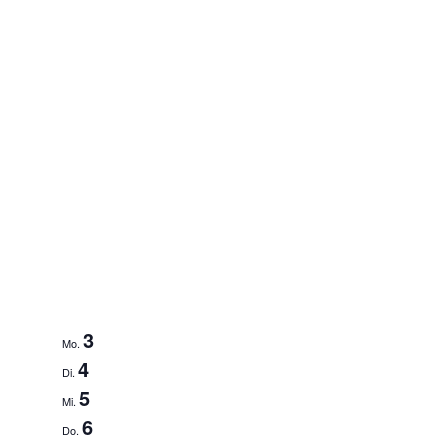
3
Mo.
4
Di.
5
Mi.
6
Do.