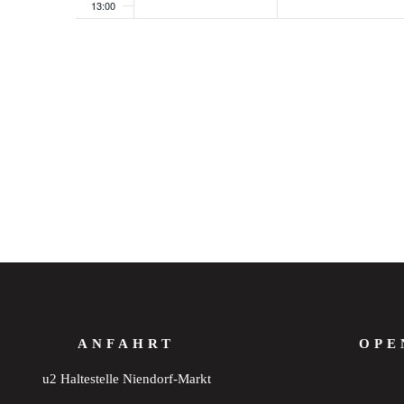
13:00
14:00
15:00
16:00
17:00
18:00
19:00
20:00
ANFAHRT
OPE
21:00
u2 Haltestelle Niendorf-Markt
22:00