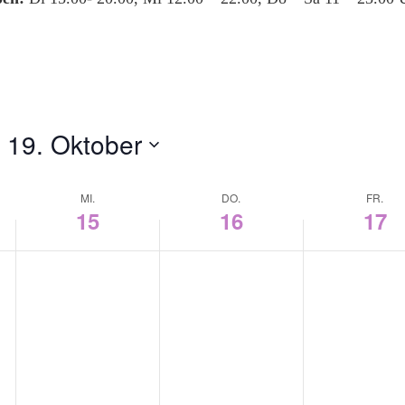
 
19. Oktober
MI.
DO.
FR.
15
16
17
Mittwoch,
Donnerstag,
Freitag,
Oktober
Oktober
Oktober
15,
16,
17,
2025
2025
2025