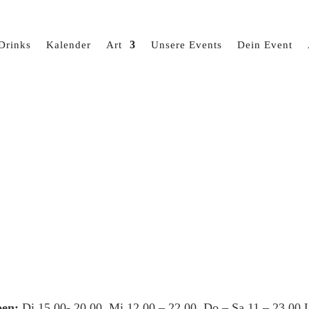
Drinks
Kalender
Art
Unsere Events
Dein Event
en:
Di 15.00- 20.00, Mi 12.00 – 22.00, Do – Sa 11 – 23.00 