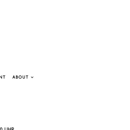
ent
About
00 Uhr