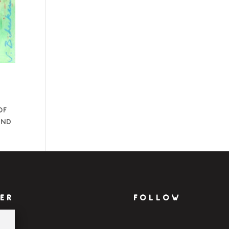
of
und
ER
FOLLOW