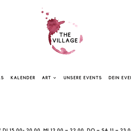
ks
Kalender
Art
Unsere Events
Dein Ev
:
Di 15.00- 20.00, Mi 12.00 – 22.00, Do – Sa 11 – 23.