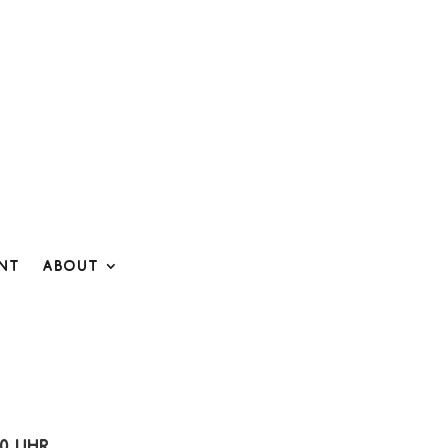
ent
About
00 Uhr