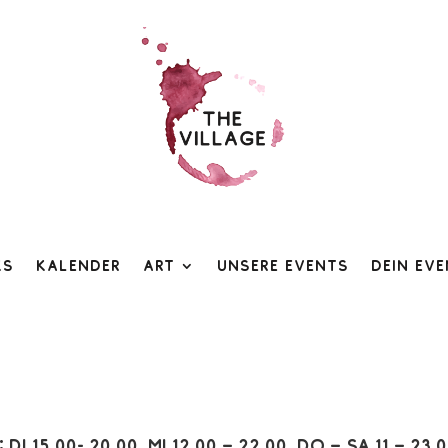
ks
Kalender
Art
Unsere Events
Dein Ev
:
Di 15.00- 20.00, Mi 12.00 – 22.00, Do – Sa 11 – 23.