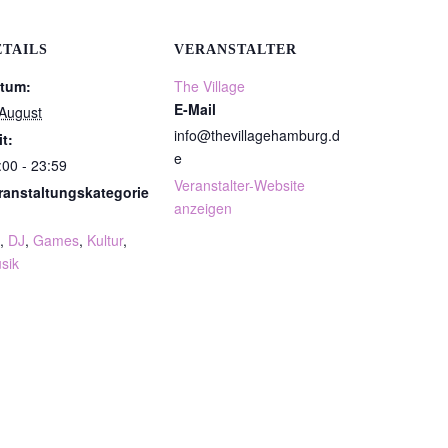
ETAILS
VERANSTALTER
tum:
The Village
E-Mail
 August
info@thevillagehamburg.d
it:
e
:00 - 23:59
Veranstalter-Website
ranstaltungskategorie
anzeigen
,
DJ
,
Games
,
Kultur
,
sik