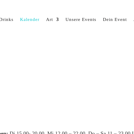
Drinks
Kalender
Art
Unsere Events
Dein Event
en:
Di 15.00- 20.00, Mi 12.00 – 22.00, Do – Sa 11 – 23.00 