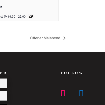
iz
ust @ 19:30
-
22:00
Offener Malabend
ER
FOLLOW