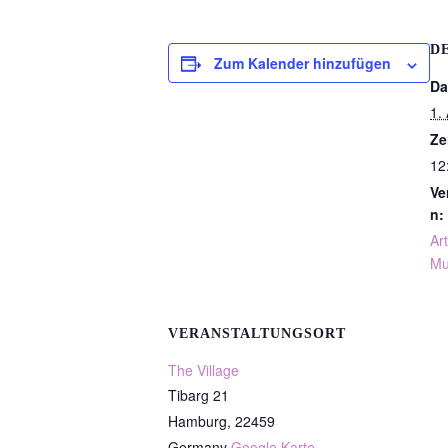
D
Zum Kalender hinzufügen
Da
1.
Ze
12
Ve
n:
Art
Mu
VERANSTALTUNGSORT
The Village
Tibarg 21
Hamburg
,
22459
Germany
Google Karte