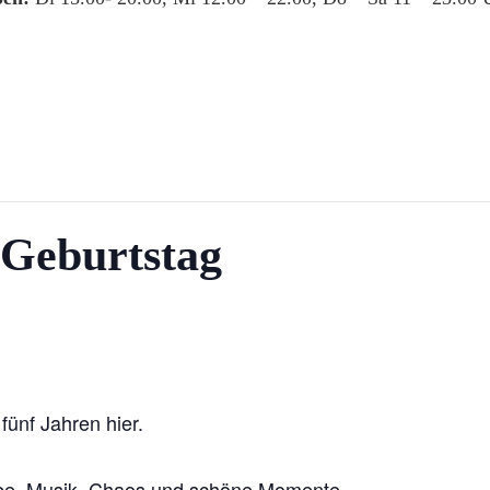
 Geburtstag
fünf Jahren hier.
iebe, Musik, Chaos und schöne Momente ..