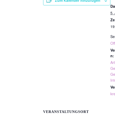
Zum Kalender hinzufügen
Da
5.
Ze
19
Se
Of
Ve
n:
Art
Ge
Ge
In
Ve
kre
VERANSTALTUNGSORT