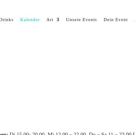
Drinks
Kalender
Art
Unsere Events
Dein Event
en:
Di 15.00- 20.00, Mi 12.00 – 22.00, Do – Sa 11 – 23.00 