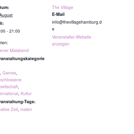
tum:
The Village
E-Mail
 August
info@thevillagehamburg.d
it:
e
:00 - 21:00
Veranstalter-Website
rien:
anzeigen
fener Malabend
ranstaltungskategorie
,
Games
,
schlossene
sellschaft
,
ternational
,
Kultur
ranstaltung-Tags:
ative Zeit
,
malen