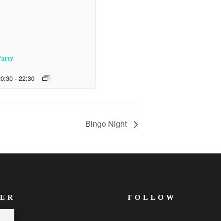
Party
20:30
-
22:30
Bingo Night
ER
FOLLOW