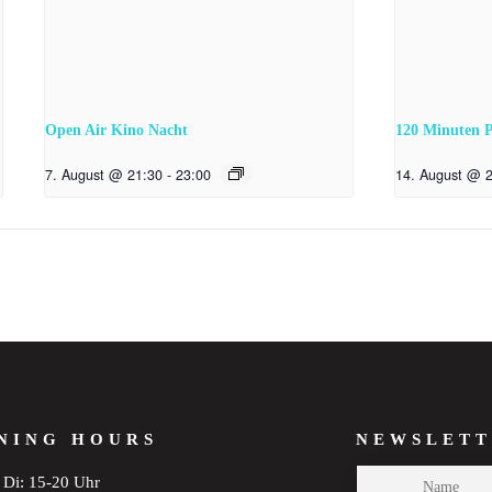
Open Air Kino Nacht
120 Minuten 
7. August @ 21:30
-
23:00
14. August @ 
NING HOURS
NEWSLETT
Di: 15-20 Uhr