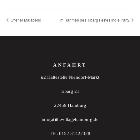
Offener Malabend
Im Rahmen des Tibarg Festes Indie Party
ANFAHRT
u2 Haltestelle Niendorf-Markt
Tibarg 21
22459 Hamburg
info(at)thevillagehamburg.de
TEl. 0152 31422328