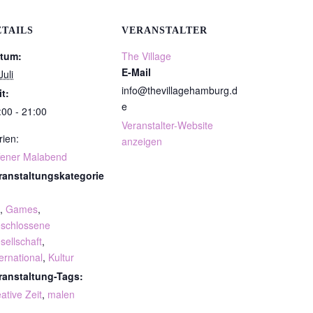
ETAILS
VERANSTALTER
tum:
The Village
E-Mail
Juli
info@thevillagehamburg.d
it:
e
:00 - 21:00
Veranstalter-Website
rien:
anzeigen
fener Malabend
ranstaltungskategorie
,
Games
,
schlossene
sellschaft
,
ternational
,
Kultur
ranstaltung-Tags:
ative Zeit
,
malen