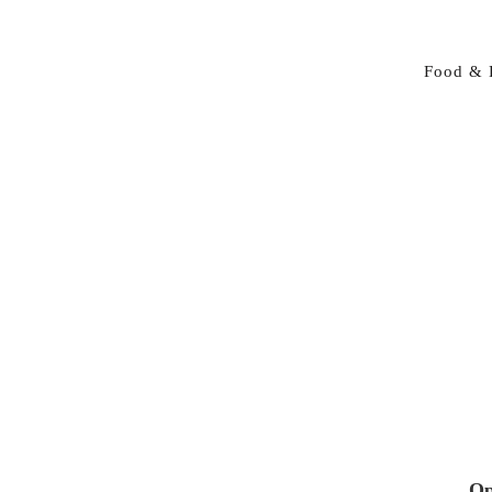
Food & 
Op