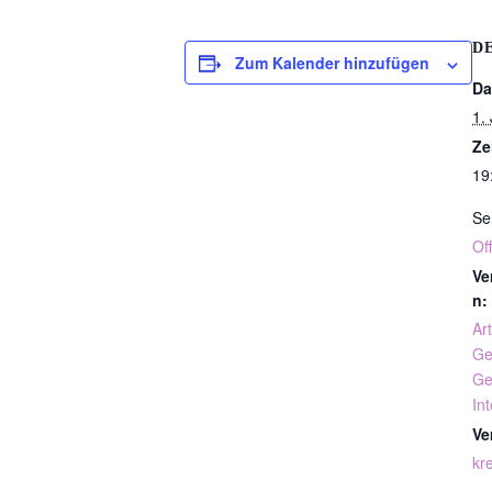
D
Zum Kalender hinzufügen
Da
1. 
Ze
19
Se
Of
Ve
n:
Art
Ge
Ge
In
Ve
kre