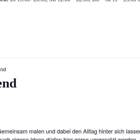
end
end
 Gemeinsam malen und dabei den Alltag hinter sich lassen
ch eigene Ideen dürfen hier gerne umgesetzt werden. I