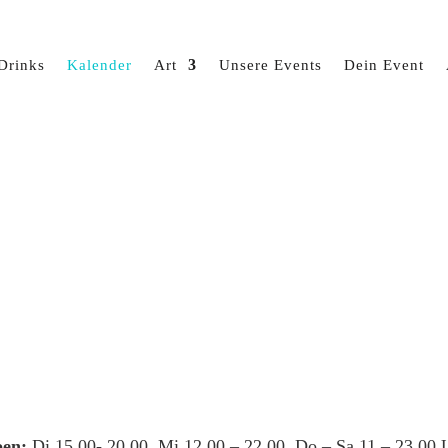
Drinks
Kalender
Art
Unsere Events
Dein Event
en:
Di 15.00- 20.00, Mi 12.00 – 22.00, Do – Sa 11 – 23.00 