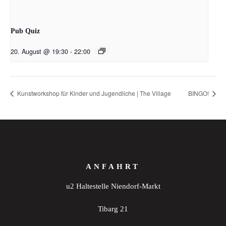
Pub Quiz
20. August @ 19:30
-
22:00
Kunstworkshop für Kinder und Jugendliche | The Village
BINGO!
ANFAHRT
u2 Haltestelle Niendorf-Markt
Tibarg 21