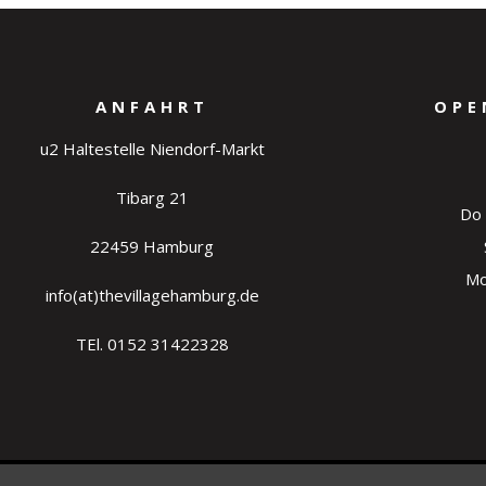
ANFAHRT
OPE
u2 Haltestelle Niendorf-Markt
Tibarg 21
Do 
22459 Hamburg
Mo
info(at)thevillagehamburg.de
TEl. 0152 31422328