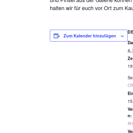
halten wir für euch vor Ort zum Ka
D
Zum Kalender hinzufügen
Da
4.
Ze
19
Se
Of
Ein
15
Ve
n:
Art
Ve