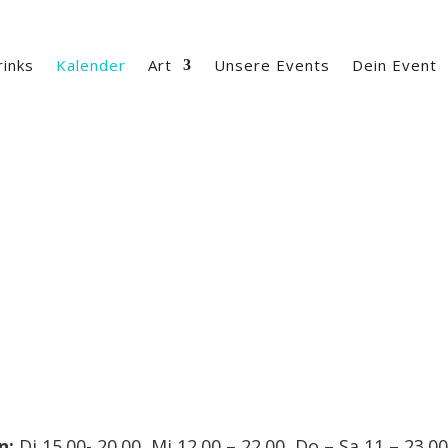
inks
Kalender
Art
Unsere Events
Dein Event
n:
Di 15.00- 20.00, Mi 12.00 – 22.00, Do – Sa 11 – 23.0