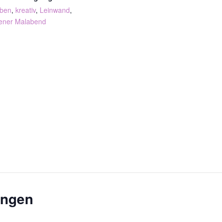
rben
,
kreativ
,
Leinwand
,
fener Malabend
ungen