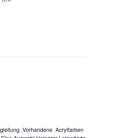
egleitung. Vorhandene Acrylfarben
. Eine Auswahl kleinerer Leinwände