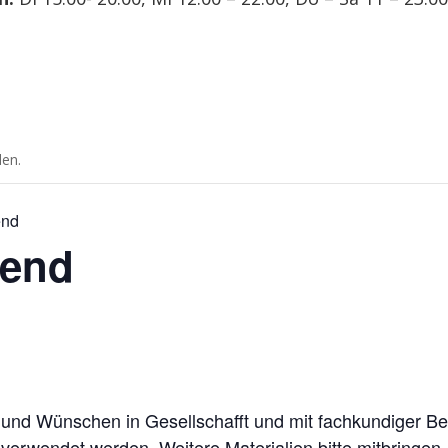
den.
end
bend
und Wünschen in Gesellschafft und mit fachkundiger B
 verwendet werden. Weitere Materialien bitte mitbringen