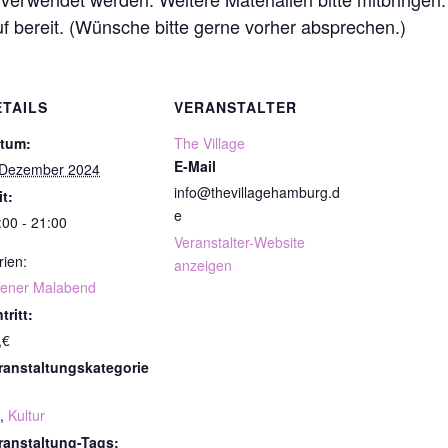
uf bereit. (Wünsche bitte gerne vorher absprechen.)
ETAILS
VERANSTALTER
tum:
The Village
E-Mail
 Dezember 2024
info@thevillagehamburg.d
it:
e
:00 - 21:00
Veranstalter-Website
rien:
anzeigen
fener Malabend
tritt:
,€
ranstaltungskategorie
,
Kultur
ranstaltung-Tags: