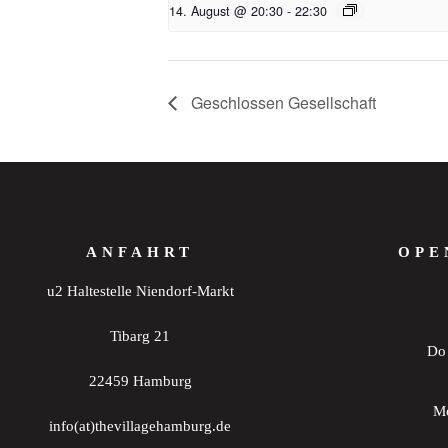
14. August @ 20:30
-
22:30
Geschlossen Gesellschaft
ANFAHRT
OPE
u2 Haltestelle Niendorf-Markt
Tibarg 21
Do 
22459 Hamburg
Mo
info(at)thevillagehamburg.de