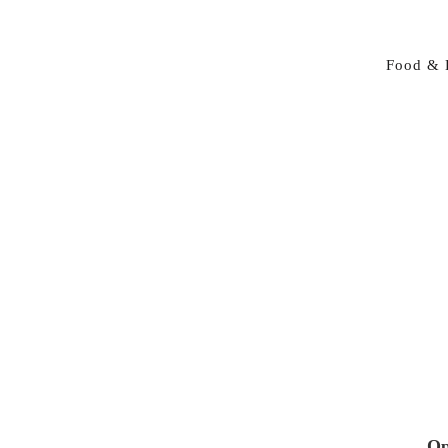
Food & 
Op