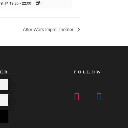
ust @ 19:30
-
22:00
After Work Impro Theater
ER
FOLLOW