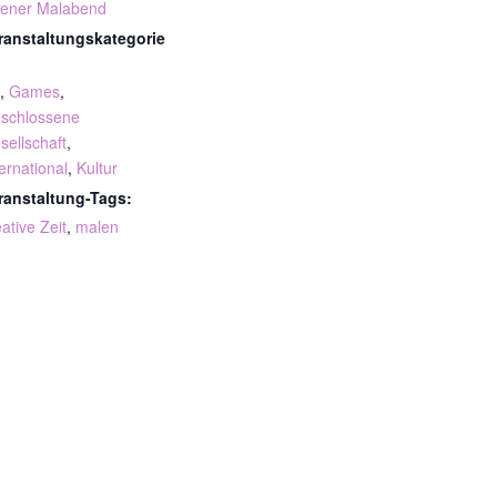
fener Malabend
ranstaltungskategorie
,
Games
,
schlossene
sellschaft
,
ternational
,
Kultur
ranstaltung-Tags:
ative Zeit
,
malen