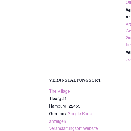
Of
Ve
n:
Art
Ge
Ge
In
Ve
kre
VERANSTALTUNGSORT
The Village
Tibarg 21
Hamburg
,
22459
Germany
Google Karte
anzeigen
Veranstaltungsort-Website