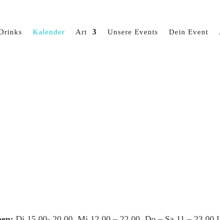
Drinks
Kalender
Art
Unsere Events
Dein Event
en:
Di 15.00- 20.00, Mi 12.00 – 22.00, Do – Sa 11 – 23.00 