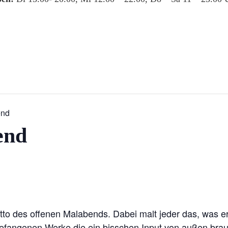
end
end
to des offenen Malabends. Dabei malt jeder das, was er
gefangenen Werke die ein bisschen Input von außen bra