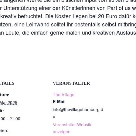
 Unterstützung einer der Künstlerinnen von Part of us wi
reativ befruchtet. Die Kosten liegen bei 20 Euro dafür k
zen, eine Leinwand solltet ihr bestenfalls selbst mitbrin
l an Leute, die einfach gerne malen und kreativen Aust
ETAILS
VERANSTALTER
tum:
The Village
E-Mail
 Mai 2025
info@thevillagehamburg.d
it:
e
:00 - 21:00
Veranstalter-Website
rien:
anzeigen