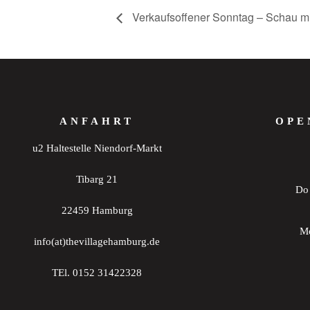
Verkaufsoffener Sonntag – Schau mi
ANFAHRT
OPE
u2 Haltestelle Niendorf-Markt
Tibarg 21
Do 
22459 Hamburg
Mo
info(at)thevillagehamburg.de
TEl. 0152 31422328