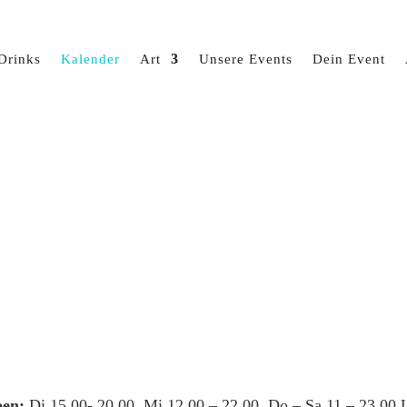
Drinks
Kalender
Art
Unsere Events
Dein Event
en:
Di 15.00- 20.00, Mi 12.00 – 22.00, Do – Sa 11 – 23.00 