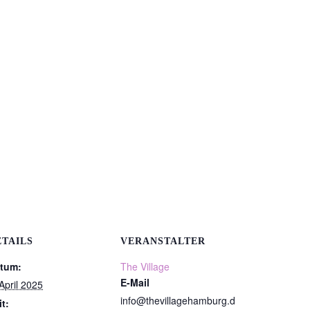
ETAILS
VERANSTALTER
tum:
The Village
E-Mail
 April 2025
info@thevillagehamburg.d
it: