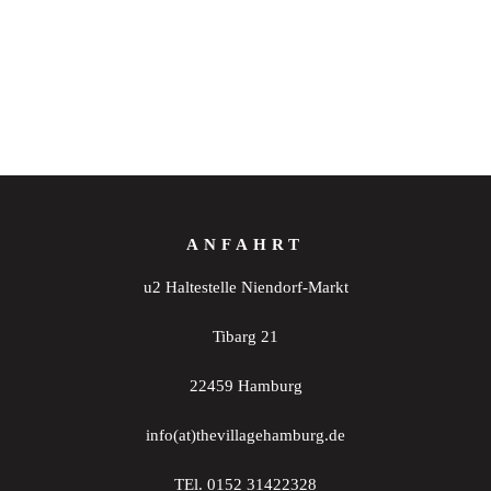
ANFAHRT
u2 Haltestelle Niendorf-Markt
Tibarg 21
22459 Hamburg
info(at)thevillagehamburg.de
TEl. 0152 31422328