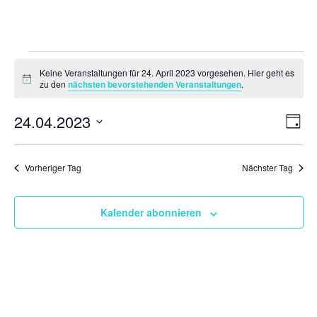
Veranstaltungen
Keine Veranstaltungen für 24. April 2023 vorgesehen. Hier geht es
für
Hinweis
zu den
nächsten bevorstehenden Veranstaltungen
.
24.
Ansi
Ver
24.04.2023
April
Tag
Ans
Navi
2023
Datum
Nav
wählen.
Vorheriger Tag
Nächster Tag
Kalender abonnieren