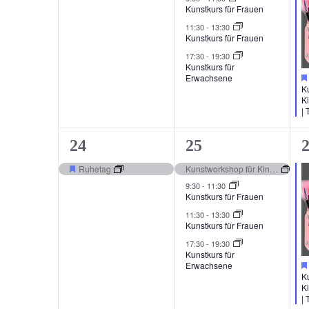
Kunstkurs für Frauen
11:30
-
13:30
Kunstkurs für Frauen
17:30
-
19:30
Kunstkurs für
Erwachsene
K
K
| 
1
4
2
24
25
Veranstaltung,
Veranstaltungen,
V
Ruhetag
Kunstworkshop für Kinder und Jugendliche | The Village
Hervorgehoben
9:30
-
11:30
Kunstkurs für Frauen
11:30
-
13:30
Kunstkurs für Frauen
17:30
-
19:30
Kunstkurs für
Erwachsene
K
K
| 