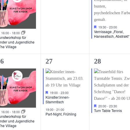
Hervorgehoben
19:30
-
23:00
Vernissage „Floral,
Hervorgehoben
16:00
-
18:00
Hanseatisch, Abstrakt“
unstworkshop für
inder und Jugendliche
The Village
2
1
26
27
28
eranstaltungen,
Veranstaltungen,
Veranstaltu
Hervorgehoben
19:00
-
23:00
Künstler:innen-
Stammtisch
Hervorgehoben
20:00
-
23:30
19:00
-
21:00
Turn Table Tennis
Hervorgehoben
16:00
-
18:00
Part-Night, Frühling
unstworkshop für
inder und Jugendliche
The Village