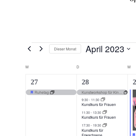
Veranstaltungen
April 2023
Dieser Monat
Datum
wählen.
Kalender
M
MONTAG
D
DIENSTAG
M
MI
von
1
4
2
27
28
Veranstaltungen
Veranstaltung,
Veranstaltungen,
V
Ruhetag
Kunstworkshop für Kinder und Jugendliche | The Village
Hervorgehoben
9:30
-
11:30
Kunstkurs für Frauen
11:30
-
13:30
Kunstkurs für Frauen
17:30
-
19:30
Kunstkurs für
Erwachsene