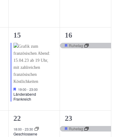
1
1
15
16
ng,
Veranstaltung,
Veranstaltung,
Ruhetag
Hervorgehoben
Hervorgehoben
19:00
-
23:00
Länderabend
Frankreich
1
1
22
23
ng,
Veranstaltung,
Veranstaltung,
Ruhetag
18:00
-
23:30
Hervorgehoben
Geschlossene