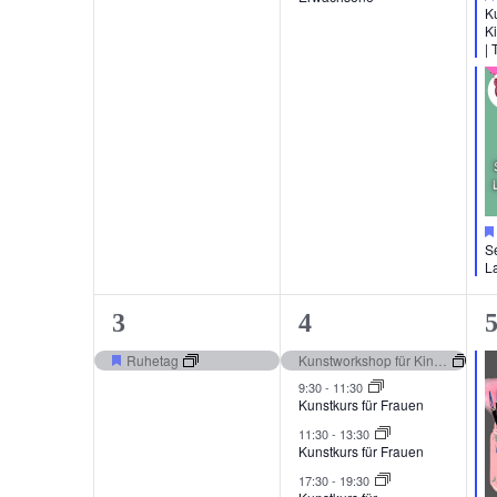
K
K
| 
S
L
1
4
1
3
4
Veranstaltung,
Veranstaltungen,
V
Ruhetag
Kunstworkshop für Kinder und Jugendliche | The Village
Hervorgehoben
9:30
-
11:30
Kunstkurs für Frauen
11:30
-
13:30
Kunstkurs für Frauen
17:30
-
19:30