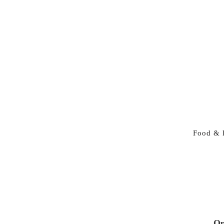
Food & 
Op