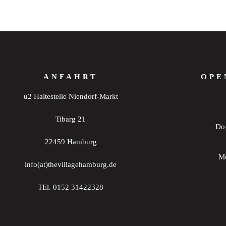
ANFAHRT
OPE
u2 Haltestelle Niendorf-Markt
Tibarg 21
Do 
22459 Hamburg
Mo
info(at)thevillagehamburg.de
TEl. 0152 31422328