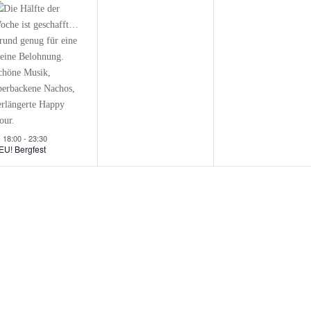
Hervorgehoben
18:00
-
23:30
EU! Bergfest