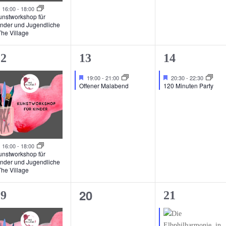
Hervorgehoben
16:00
-
18:00
unstworkshop für
inder und Jugendliche
The Village
1
1
12
13
14
eranstaltung,
Veranstaltung,
Veranstaltu
Hervorgehoben
Hervorgehoben
19:00
-
21:00
20:30
-
22:30
Offener Malabend
120 Minuten Party
Hervorgehoben
16:00
-
18:00
unstworkshop für
inder und Jugendliche
The Village
0
20
1
19
21
Veranstaltungen,
eranstaltung,
Veranstaltu