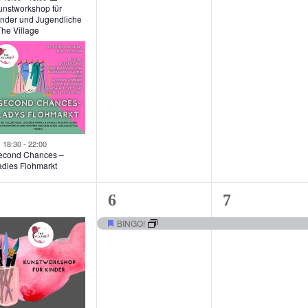
unstworkshop für
inder und Jugendliche
The Village
Hervorgehoben
18:30
-
22:00
econd Chances –
adies Flohmarkt
1
1
5
6
7
eranstaltung,
Veranstaltung,
Veranstaltu
BINGO!
Hervorgehoben