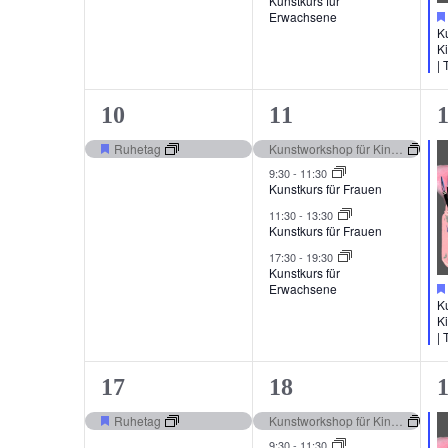
Kunstkurs für
Erwachsene
K
K
| 
1
4
1
10
11
Veranstaltung,
Veranstaltungen,
V
Ruhetag
Kunstworkshop für Kinder und Jugendliche | The Village
Hervorgehoben
9:30
-
11:30
Kunstkurs für Frauen
11:30
-
13:30
Kunstkurs für Frauen
17:30
-
19:30
Kunstkurs für
Erwachsene
K
K
| 
1
4
1
17
18
Veranstaltung,
Veranstaltungen,
V
Ruhetag
Kunstworkshop für Kinder und Jugendliche | The Village
Hervorgehoben
9:30
-
11:30