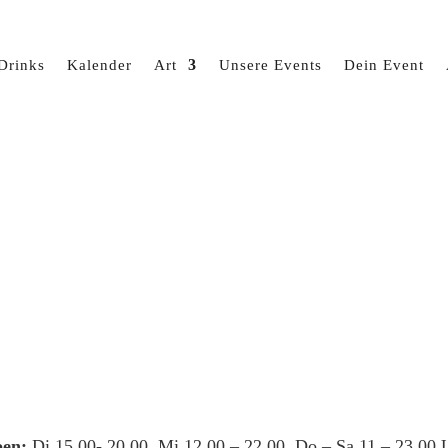
Drinks
Kalender
Art
Unsere Events
Dein Event
en:
Di 15.00- 20.00, Mi 12.00 – 22.00, Do – Sa 11 – 23.00 