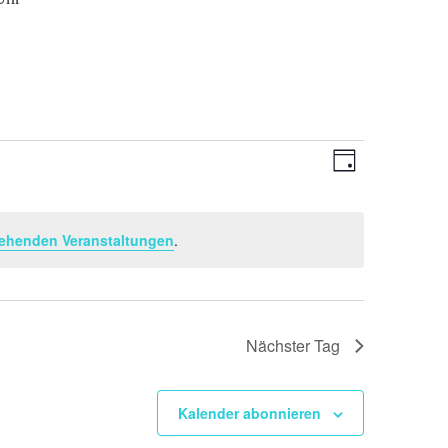
Ansichten-
Veranstaltu
Tag
Ansichten-
Navigation
Navigation
ehenden Veranstaltungen
.
Nächster Tag
Kalender abonnieren