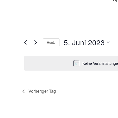
Veranstaltungen
5. Juni 2023
Heute
für
Datum
5.
wählen.
Juni
Keine Veranstaltunge
2023
Vorheriger Tag