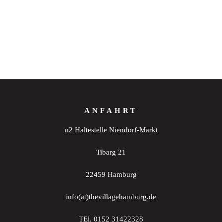
ANFAHRT
u2 Haltestelle Niendorf-Markt
Tibarg 21
22459 Hamburg
info(at)thevillagehamburg.de
TEl. 0152 31422328