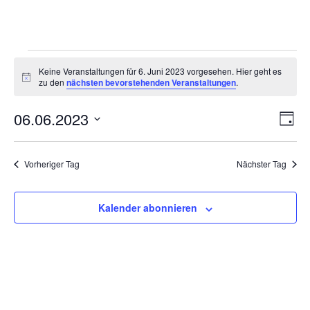
Veranstaltungen
Keine Veranstaltungen für 6. Juni 2023 vorgesehen. Hier geht es
für
Hinweis
zu den
nächsten bevorstehenden Veranstaltungen
.
6.
Ansi
Ver
06.06.2023
Juni
Tag
Ans
Navi
2023
Datum
Nav
wählen.
Vorheriger Tag
Nächster Tag
Kalender abonnieren