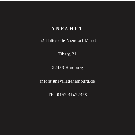
ANFAHRT
u2 Haltestelle Niendorf-Markt
Tibarg 21
22459 Hamburg
info(at)thevillagehamburg.de
TEl. 0152 31422328