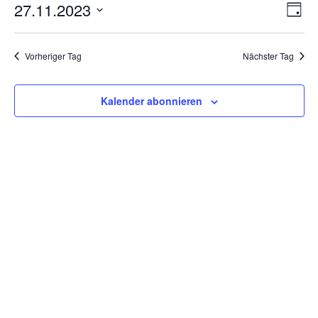
Ansi
Ver
27.11.2023
November
Tag
Ans
Navi
2023
Datum
Nav
wählen.
Vorheriger Tag
Nächster Tag
Kalender abonnieren