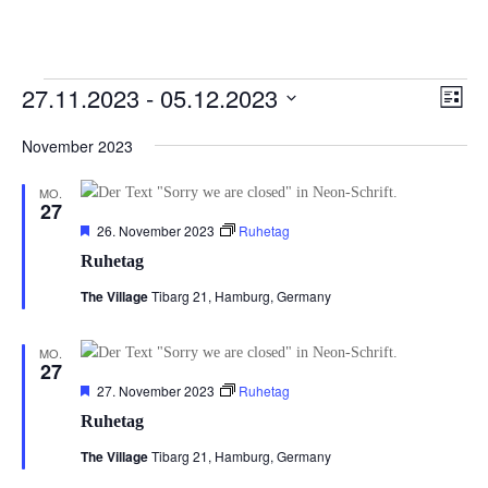
Veranstaltungen
Ansi
Ver
27.11.2023
 - 
05.12.2023
Liste
Ans
Navi
Datum
Nav
November 2023
wählen.
MO.
27
Hervorgehoben
26. November 2023
Ruhetag
Ruhetag
The Village
Tibarg 21, Hamburg, Germany
MO.
27
Hervorgehoben
27. November 2023
Ruhetag
Ruhetag
The Village
Tibarg 21, Hamburg, Germany