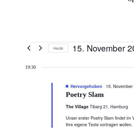
Veranstaltungen
15. November 2
Heute
für
Datum
15.
wählen.
19:30
November
2024
Hervorgehoben
15. November
Poetry Slam
The Village
Tibarg 21, Hamburg
Unser erster Poetry Slam findet im V
ihre eigene Texte vortragen wollen