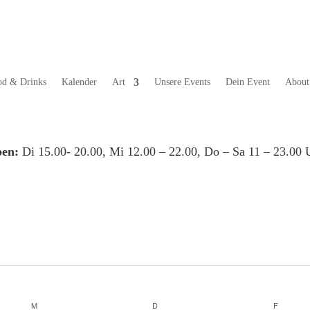
od & Drinks
Kalender
Art
Unsere Events
Dein Event
About
en:
Di 15.00- 20.00, Mi 12.00 – 22.00, Do – Sa 11 – 23.00 
M
MITTWOCH
D
DONNERSTAG
F
FREITA