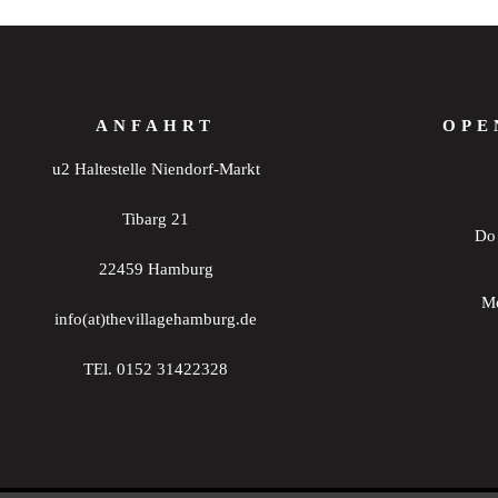
ANFAHRT
OPE
u2 Haltestelle Niendorf-Markt
Tibarg 21
Do 
22459 Hamburg
Mo
info(at)thevillagehamburg.de
TEl. 0152 31422328