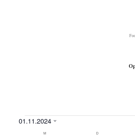
Fo
Op
Veranstaltungen
01.11.2024
Datum
Kalender
M
MONTAG
D
DIENSTAG