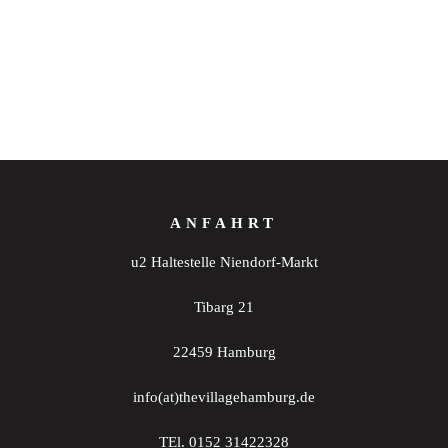
ANFAHRT
u2 Haltestelle Niendorf-Markt
Tibarg 21
22459 Hamburg
info(at)thevillagehamburg.de
TEl. 0152 31422328