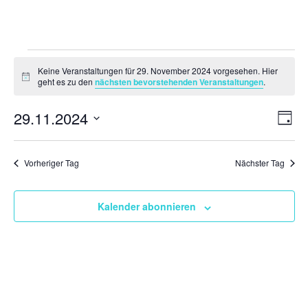
Veranstaltungen
Keine Veranstaltungen für 29. November 2024 vorgesehen. Hier
für
Hinweis
geht es zu den
nächsten bevorstehenden Veranstaltungen
.
29.
Ansi
Ver
29.11.2024
November
Tag
Ans
Navi
2024
Datum
Nav
wählen.
Vorheriger Tag
Nächster Tag
Kalender abonnieren