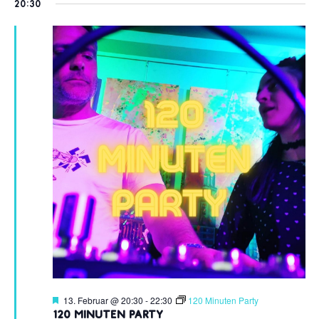
20:30
Hervorgehoben
13. Februar @ 20:30
-
22:30
120 Minuten Party
120 Minuten Party