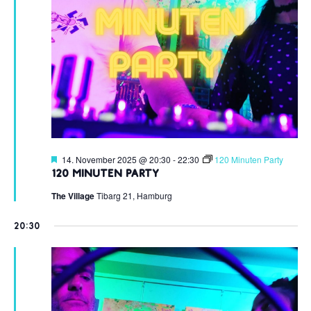
Hervorgehoben
14. November 2025 @ 20:30
-
22:30
120 Minuten Party
120 Minuten Party
The Village
Tibarg 21, Hamburg
20:30