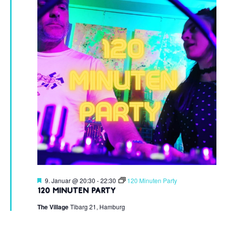
Hervorgehoben
9. Januar @ 20:30
-
22:30
120 Minuten Party
120 Minuten Party
The Village
Tibarg 21, Hamburg