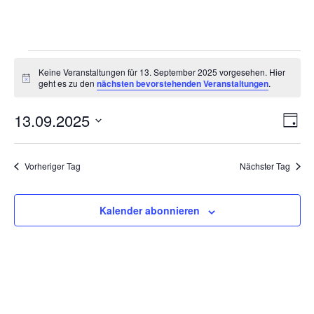
Veranstaltungen
Keine Veranstaltungen für 13. September 2025 vorgesehen. Hier
für
Hinweis
geht es zu den
nächsten bevorstehenden Veranstaltungen
.
13.
Ansi
Ver
13.09.2025
September
Tag
Ans
Navi
2025
Datum
Nav
wählen.
Vorheriger Tag
Nächster Tag
Kalender abonnieren