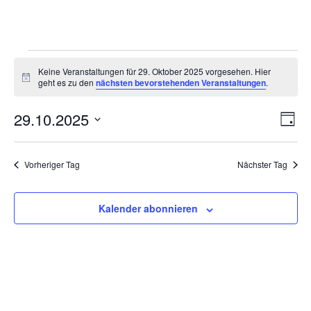
Veranstaltungen
Keine Veranstaltungen für 29. Oktober 2025 vorgesehen. Hier
für
Hinweis
geht es zu den
nächsten bevorstehenden Veranstaltungen
.
29.
Ansi
Ver
29.10.2025
Oktober
Tag
Ans
Navi
2025
Datum
Nav
wählen.
Vorheriger Tag
Nächster Tag
Kalender abonnieren