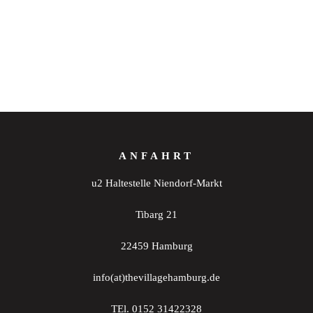
ANFAHRT
u2 Haltestelle Niendorf-Markt
Tibarg 21
22459 Hamburg
info(at)thevillagehamburg.de
TEl. 0152 31422328