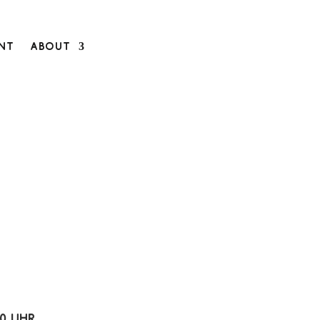
ent
About
00 Uhr