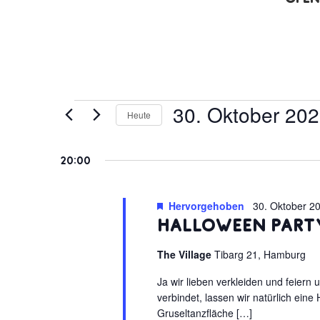
Veranstaltungen
30. Oktober 20
Heute
für
Datum
30.
wählen.
20:00
Oktober
2025
Hervorgehoben
30. Oktober 2
Halloween Part
The Village
Tibarg 21, Hamburg
Ja wir lieben verkleiden und feiern
verbindet, lassen wir natürlich eine
Gruseltanzfläche […]