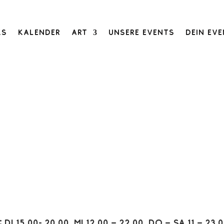
ks
Kalender
Art
Unsere Events
Dein Ev
:
Di 15.00- 20.00, Mi 12.00 – 22.00, Do – Sa 11 – 23.