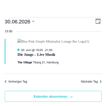
Veranstaltungen
Ansi
Ver
30.06.2026
Tag
Ans
Navi
für
Datum
Nav
19:00
30.
wählen.
Juni
2026
Hervorgehoben
30. Juni @ 19:00
-
21:00
Die Jungs – Live Musik
The Village
Tibarg 21, Hamburg
Vorheriger Tag
Nächster Tag
Kalender abonnieren