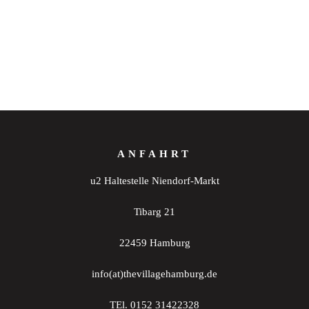
ANFAHRT
u2 Haltestelle Niendorf-Markt
Tibarg 21
22459 Hamburg
info(at)thevillagehamburg.de
TEl. 0152 31422328