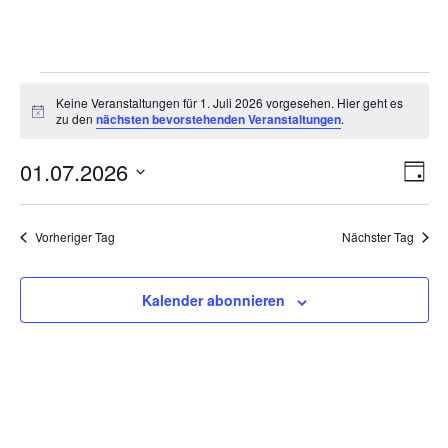
Veranstaltungen
Keine Veranstaltungen für 1. Juli 2026 vorgesehen. Hier geht es
für
Hinweis
zu den
nächsten bevorstehenden Veranstaltungen
.
1.
Ansi
Ver
01.07.2026
Juli
Tag
Ans
Navi
2026
Datum
Nav
wählen.
Vorheriger Tag
Nächster Tag
Kalender abonnieren