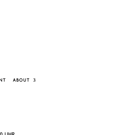
ent
About
00 Uhr