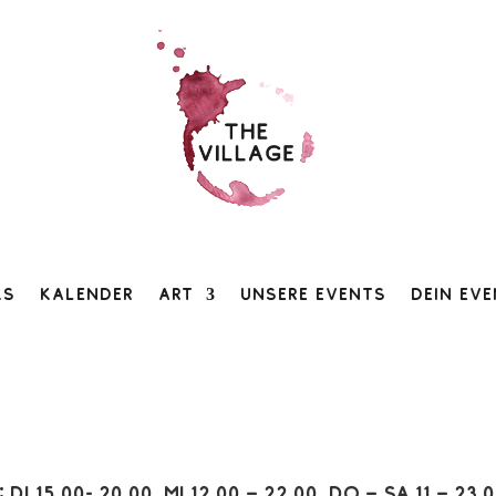
ks
Kalender
Art
Unsere Events
Dein Ev
:
Di 15.00- 20.00, Mi 12.00 – 22.00, Do – Sa 11 – 23.