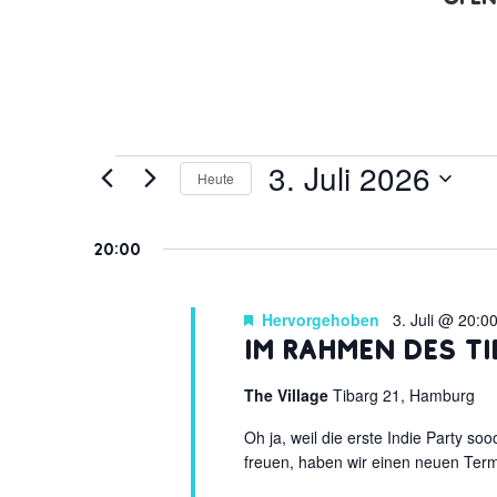
Veranstaltungen
3. Juli 2026
Heute
für
Datum
3.
wählen.
20:00
Juli
2026
Hervorgehoben
3. Juli @ 20:0
Im Rahmen des Ti
The Village
Tibarg 21, Hamburg
Oh ja, weil die erste Indie Party so
freuen, haben wir einen neuen Term