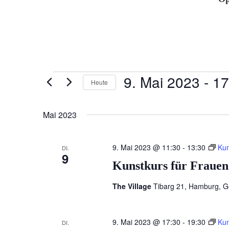
Veranstaltungen
9. Mai 2023
 - 
17
Heute
Datum
wählen.
Mai 2023
9. Mai 2023 @ 11:30
-
13:30
Kun
DI.
9
Kunstkurs für Frauen
The Village
Tibarg 21, Hamburg, 
9. Mai 2023 @ 17:30
-
19:30
Kun
DI.