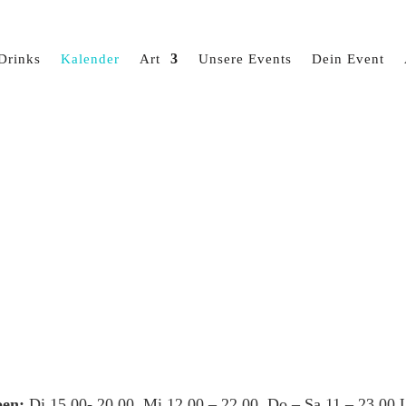
Drinks
Kalender
Art
Unsere Events
Dein Event
en:
Di 15.00- 20.00, Mi 12.00 – 22.00, Do – Sa 11 – 23.00 