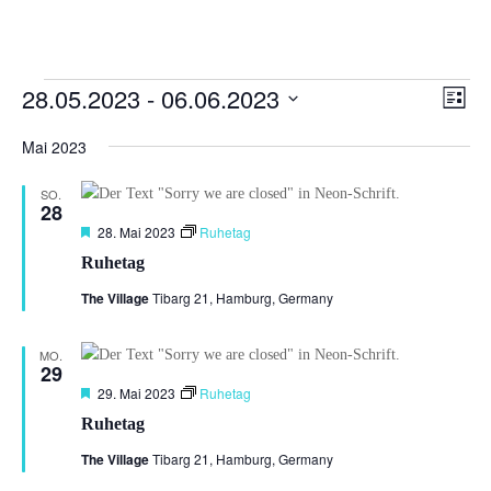
Veranstaltungen
Ansi
Ver
28.05.2023
 - 
06.06.2023
Liste
Ans
Navi
Datum
Nav
Mai 2023
wählen.
SO.
28
Hervorgehoben
28. Mai 2023
Ruhetag
Ruhetag
The Village
Tibarg 21, Hamburg, Germany
MO.
29
Hervorgehoben
29. Mai 2023
Ruhetag
Ruhetag
The Village
Tibarg 21, Hamburg, Germany