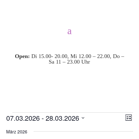
Open:
Di 15.00- 20.00, Mi 12.00 – 22.00, Do –
Sa 11 – 23.00 Uhr
Veranstaltungen
Ansi
Ver
07.03.2026
 - 
28.03.2026
Liste
Ans
Navi
Datum
Nav
März 2026
wählen.