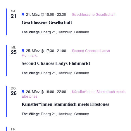
SA.
Hervorgehoben
21. März @ 18:00
-
23:30
Geschlossene Gesellschaft
21
Geschlossene Gesellschaft
The Village
Tibarg 21, Hamburg, Germany
MI.
Hervorgehoben
25. März @ 17:30
-
21:00
Second Chances Ladys
25
Flohmarkt
Second Chances Ladys Flohmarkt
The Village
Tibarg 21, Hamburg, Germany
DO.
Hervorgehoben
26. März @ 19:00
-
22:00
Künstler*innen Stammtisch meets
26
Elbstones
Künstler*innen Stammtisch meets Elbstones
The Village
Tibarg 21, Hamburg, Germany
FR.