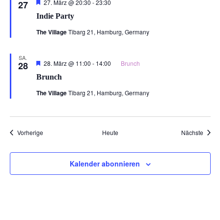
Hervorgehoben
27. März @ 20:30
-
23:30
27
Indie Party
The Village
Tibarg 21, Hamburg, Germany
SA.
Hervorgehoben
28. März @ 11:00
-
14:00
Brunch
28
Brunch
The Village
Tibarg 21, Hamburg, Germany
Veranstaltungen
Veran
Vorherige
Heute
Nächste
Kalender abonnieren