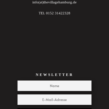
info(at)thevillagehamburg.de
23:00
TEl. 0152 31422328
:00
NEWSLETTER