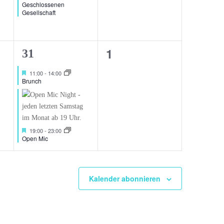
Geschlossenen
Gesellschaft
0
1
2
31
Veranstaltungen,
ng,
Veranstaltungen,
Hervorgehoben
11:00
-
14:00
Brunch
Hervorgehoben
19:00
-
23:00
Open Mic
Kalender abonnieren