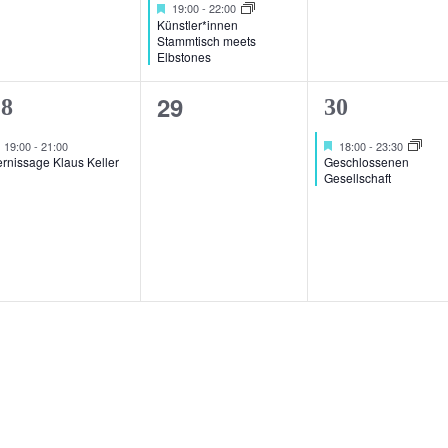
Hervorgehoben
19:00
-
22:00
Künstler*innen
Stammtisch meets
Elbstones
0
29
1
28
30
n,
Veranstaltungen,
eranstaltung,
Veranstaltu
Hervorgehoben
Hervorgehoben
19:00
-
21:00
18:00
-
23:30
rnissage Klaus Keller
Geschlossenen
Gesellschaft