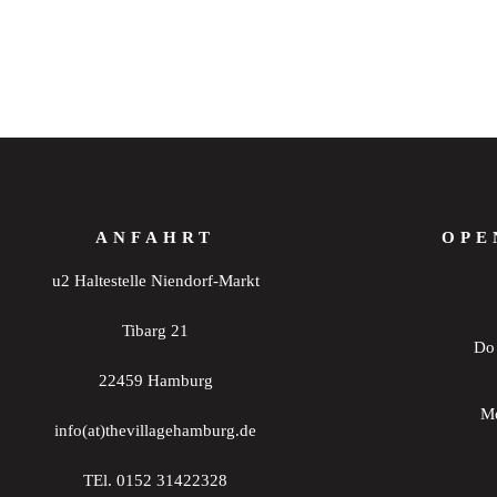
ANFAHRT
OPE
u2 Haltestelle Niendorf-Markt
Tibarg 21
Do 
22459 Hamburg
Mo
info(at)thevillagehamburg.de
TEl. 0152 31422328