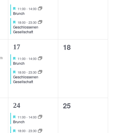
Veranstaltungen,
ng,
Veranstaltungen,
Hervorgehoben
11:00
-
14:00
Brunch
Hervorgehoben
18:00
-
23:30
Geschlossenen
Gesellschaft
0
18
2
17
Veranstaltungen,
ng,
Veranstaltungen,
Hervorgehoben
11:00
-
14:00
Brunch
Hervorgehoben
18:00
-
23:30
Geschlossenen
Gesellschaft
0
25
2
24
Veranstaltungen,
ng,
Veranstaltungen,
Hervorgehoben
11:00
-
14:00
Brunch
Hervorgehoben
18:00
-
23:30