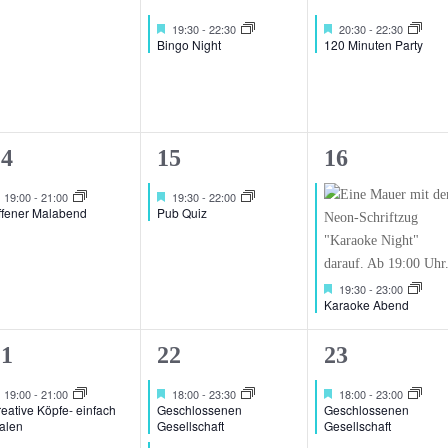
n,
eranstaltungen,
Veranstaltung,
Veranstaltu
Hervorgehoben
Hervorgehoben
19:30
-
22:30
20:30
-
22:30
Bingo Night
120 Minuten Party
1
1
14
15
16
n,
eranstaltung,
Veranstaltung,
Veranstaltu
Hervorgehoben
Hervorgehoben
19:00
-
21:00
19:30
-
22:00
ffener Malabend
Pub Quiz
Hervorgehoben
19:30
-
23:00
Karaoke Abend
2
1
21
22
23
n,
eranstaltung,
Veranstaltungen,
Veranstaltu
Hervorgehoben
Hervorgehoben
Hervorgehoben
19:00
-
21:00
18:00
-
23:30
18:00
-
23:00
eative Köpfe- einfach
Geschlossenen
Geschlossenen
alen
Gesellschaft
Gesellschaft