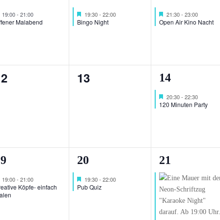
n,
eranstaltung,
Veranstaltung,
Veranstaltu
Hervorgehoben
Hervorgehoben
Hervorgehoben
19:00
-
21:00
19:30
-
22:00
21:30
-
23:00
ffener Malabend
Bingo Night
Open Air Kino Nacht
0
0
12
13
1
14
n,
eranstaltungen,
Veranstaltungen,
Veranstaltu
Hervorgehoben
20:30
-
22:30
120 Minuten Party
1
1
19
20
21
n,
eranstaltung,
Veranstaltung,
Veranstaltu
Hervorgehoben
Hervorgehoben
19:00
-
21:00
19:30
-
22:00
eative Köpfe- einfach
Pub Quiz
alen