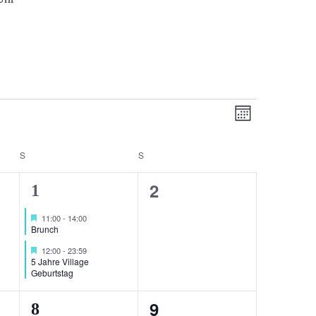
Ansichten-
Veranstaltu
Monat
Ansichten-
Navigation
Navigation
S
SAMSTAG
S
SONNTAG
0
2
2
1
ungen,
Veranstaltungen,
Veranstaltungen,
Hervorgehoben
11:00
-
14:00
Brunch
Hervorgehoben
12:00
-
23:59
5 Jahre Village
Geburtstag
0
9
2
8