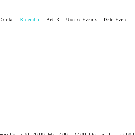
Drinks
Kalender
Art
Unsere Events
Dein Event
en:
Di 15.00- 20.00, Mi 12.00 – 22.00, Do – Sa 11 – 23.00 