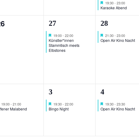
Hervorgehoben
19:30
-
23:00
Karaoke Abend
0
26
1
1
27
28
n,
eranstaltungen,
Veranstaltung,
Veranstaltu
Hervorgehoben
Hervorgehoben
19:00
-
22:00
21:30
-
23:00
Künstler*innen
Open Air Kino Nacht
Stammtisch meets
Elbstones
1
1
2
3
4
n,
eranstaltung,
Veranstaltung,
Veranstaltu
Hervorgehoben
Hervorgehoben
Hervorgehoben
19:00
-
21:00
19:30
-
22:00
19:30
-
23:30
ffener Malabend
Bingo Night
Open Air Kino Nacht