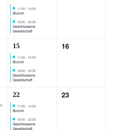
Veranstaltungen,
ng,
Veranstaltungen,
Hervorgehoben
11:00
-
14:00
Brunch
Hervorgehoben
18:00
-
23:30
Geschlossene
Gesellschaft
0
16
2
15
Veranstaltungen,
ng,
Veranstaltungen,
Hervorgehoben
11:00
-
14:00
Brunch
Hervorgehoben
18:00
-
23:30
Geschlossene
Gesellschaft
0
23
2
22
Veranstaltungen,
ng,
Veranstaltungen,
Hervorgehoben
11:00
-
14:00
Brunch
Hervorgehoben
18:00
-
23:30
Geschlossene
Gesellschaft