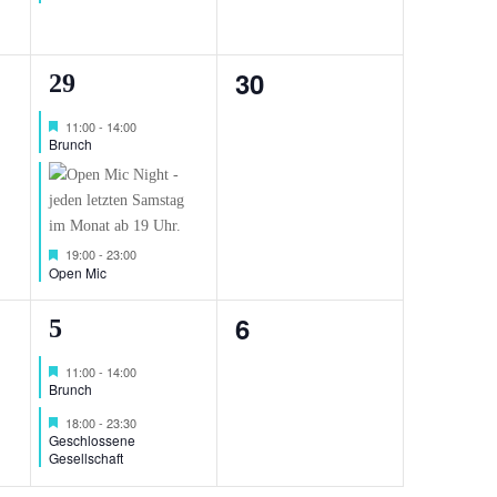
0
30
2
29
Veranstaltungen,
ng,
Veranstaltungen,
Hervorgehoben
11:00
-
14:00
Brunch
Hervorgehoben
19:00
-
23:00
Open Mic
0
6
2
5
Veranstaltungen,
ng,
Veranstaltungen,
Hervorgehoben
11:00
-
14:00
Brunch
Hervorgehoben
18:00
-
23:30
Geschlossene
Gesellschaft