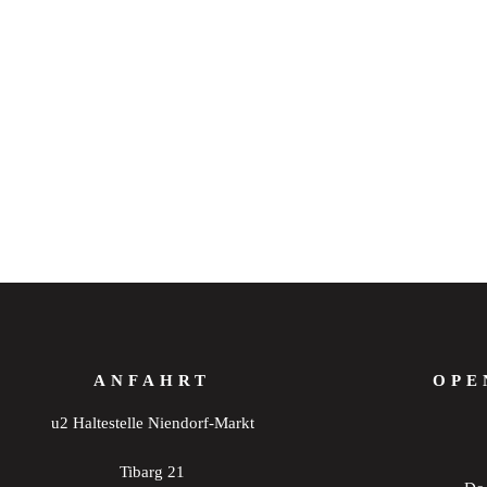
ANFAHRT
OPE
u2 Haltestelle Niendorf-Markt
Tibarg 21