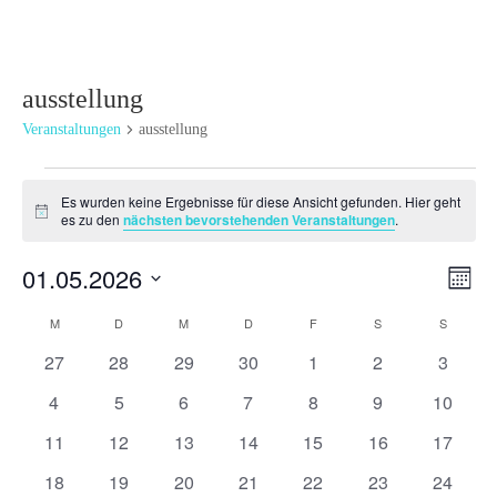
ausstellung
Veranstaltungen
ausstellung
Veranstaltungen
Es wurden keine Ergebnisse für diese Ansicht gefunden. Hier geht
Hinweis
es zu den
nächsten bevorstehenden Veranstaltungen
.
Ansi
Ver
01.05.2026
Monat
Ans
Navi
Datum
Nav
Kalender
M
MONTAG
D
DIENSTAG
M
MITTWOCH
D
DONNERSTAG
F
FREITAG
S
SAMSTAG
S
SONNT
wählen.
von
0
0
0
0
0
0
0
27
28
29
30
1
2
3
Veranstaltungen
Veranstaltungen
Veranstaltungen
Veranstaltungen
Veranstaltungen
Veranstaltungen
Veranstaltunge
Veranst
0
0
0
0
0
0
0
4
5
6
7
8
9
10
Veranstaltungen
Veranstaltungen
Veranstaltungen
Veranstaltungen
Veranstaltungen
Veranstaltunge
Veranst
0
0
0
0
0
0
0
11
12
13
14
15
16
17
Veranstaltungen
Veranstaltungen
Veranstaltungen
Veranstaltungen
Veranstaltungen
Veranstaltungen
Veranst
0
0
0
0
0
0
0
18
19
20
21
22
23
24