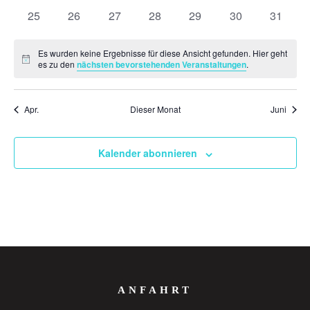
Veranstaltungen
Veranstaltungen
Veranstaltungen
Veranstaltungen
Veranstaltungen
Veranstaltungen
Veranst
0
0
0
0
0
0
0
25
26
27
28
29
30
31
Veranstaltungen
Veranstaltungen
Veranstaltungen
Veranstaltungen
Veranstaltungen
Veranstaltungen
Veranst
Es wurden keine Ergebnisse für diese Ansicht gefunden. Hier geht
Hinweis
es zu den
nächsten bevorstehenden Veranstaltungen
.
Apr.
Dieser Monat
Juni
Kalender abonnieren
ANFAHRT