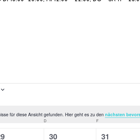
sse für diese Ansicht gefunden. Hier geht es zu den
nächsten bevor
Hinweis
TTWOCH
D
DONNERSTAG
F
FREITAG
0
0
0
29
30
31