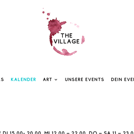
ks
Kalender
Art
Unsere Events
Dein Ev
:
Di 15.00- 20.00, Mi 12.00 – 22.00, Do – Sa 11 – 23.