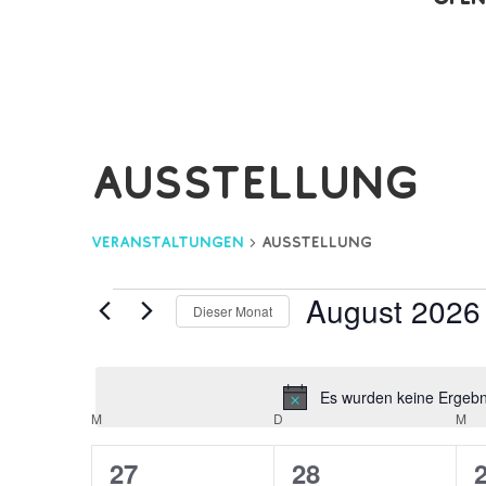
ausstellung
Veranstaltungen
ausstellung
Veranstaltungen
August 2026
Dieser Monat
Datum
wählen.
Es wurden keine Ergebni
Kalender
M
MONTAG
D
DIENSTAG
M
MI
von
0
0
27
28
Veranstaltungen