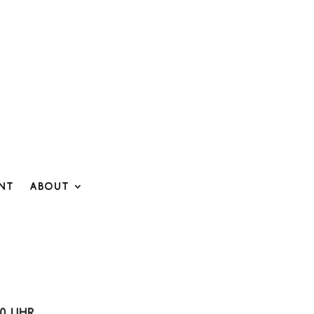
ent
About
00 Uhr