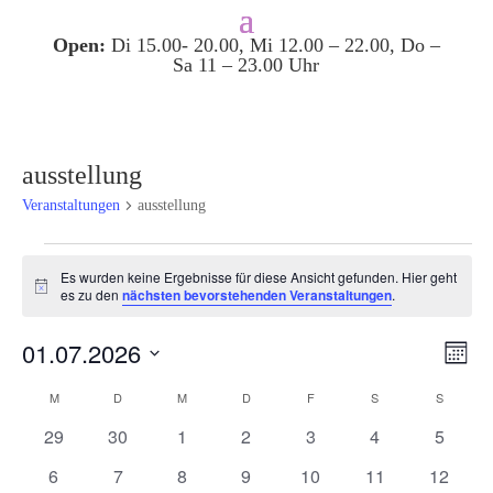
Open:
Di 15.00- 20.00, Mi 12.00 – 22.00, Do –
Sa 11 – 23.00 Uhr
ausstellung
Veranstaltungen
ausstellung
Veranstaltungen
Es wurden keine Ergebnisse für diese Ansicht gefunden. Hier geht
Hinweis
es zu den
nächsten bevorstehenden Veranstaltungen
.
Ansi
Ver
01.07.2026
Monat
Ans
Navi
Datum
Nav
Kalender
M
MONTAG
D
DIENSTAG
M
MITTWOCH
D
DONNERSTAG
F
FREITAG
S
SAMSTAG
S
SONNT
wählen.
von
0
0
0
0
0
0
0
29
30
1
2
3
4
5
Veranstaltungen
Veranstaltungen
Veranstaltungen
Veranstaltungen
Veranstaltungen
Veranstaltungen
Veranstaltunge
Veranst
0
0
0
0
0
0
0
6
7
8
9
10
11
12