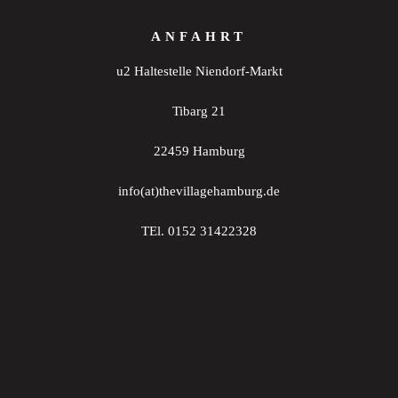
ANFAHRT
u2 Haltestelle Niendorf-Markt
Tibarg 21
22459 Hamburg
info(at)thevillagehamburg.de
TEl. 0152 31422328