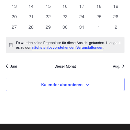
Veranstaltungen
Veranstaltungen
Veranstaltungen
Veranstaltungen
Veranstaltungen
Veranstaltungen
Veranst
0
0
0
0
0
0
0
13
14
15
16
17
18
19
Veranstaltungen
Veranstaltungen
Veranstaltungen
Veranstaltungen
Veranstaltungen
Veranstaltungen
Veranst
0
0
0
0
0
0
0
20
21
22
23
24
25
26
Veranstaltungen
Veranstaltungen
Veranstaltungen
Veranstaltungen
Veranstaltungen
Veranstaltungen
Veranst
0
0
0
0
0
0
0
27
28
29
30
31
1
2
Veranstaltungen
Veranstaltungen
Veranstaltungen
Veranstaltungen
Veranstaltungen
Veranstaltunge
Veranst
Es wurden keine Ergebnisse für diese Ansicht gefunden. Hier geht
Hinweis
es zu den
nächsten bevorstehenden Veranstaltungen
.
Juni
Dieser Monat
Aug.
Kalender abonnieren