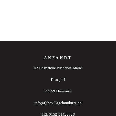
ANFAHRT
u2 Haltestelle Niendorf-Markt
Tibarg 21
22459 Hamburg
info(at)thevillagehamburg.de
TEl. 0152 31422328