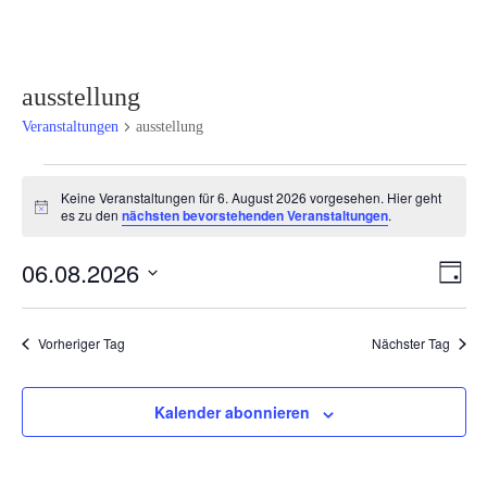
ausstellung
Veranstaltungen
ausstellung
Veranstaltungen
Keine Veranstaltungen für 6. August 2026 vorgesehen. Hier geht
für
Hinweis
es zu den
nächsten bevorstehenden Veranstaltungen
.
6.
August
Ansi
Ver
06.08.2026
Tag
2026
Ans
Navi
Datum
Nav
wählen.
Vorheriger Tag
Nächster Tag
Kalender abonnieren