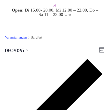
Open:
Di 15.00- 20.00, Mi 12.00 – 22.00, Do –
Sa 11 – 23.00 Uhr
Veranstaltungen
Bergfest
Ansi
Ver
09.2025
Woche
Ans
Navi
Datum
Nav
Vor
auswählen.
Wo