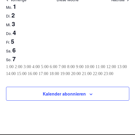
Woche
1
Mo.
von
2
Di.
Veranstaltungen
3
Mi.
4
Do.
5
Fr.
6
Sa.
7
So.
0:00
1:00
2:00
3:00
4:00
5:00
6:00
7:00
8:00
9:00
10:00
11:00
12:00
13:00
0:00
14:00
15:00
16:00
17:00
18:00
19:00
20:00
21:00
22:00
23:00
Montag,
Dienstag,
Mittwoch,
Donnerstag,
Freitag,
Samstag,
Sonntag,
Keine
Keine
Keine
Keine
Keine
Keine
Keine
September
September
September
September
September
September
September
Veranstaltungen
Veranstaltungen
Veranstaltungen
Veranstaltungen
Veranstaltungen
Veranstaltungen
Veranstaltungen
1,
2,
3,
4,
5,
6,
7,
Kalender abonnieren
an
an
an
an
an
an
an
2025
2025
2025
2025
2025
2025
2025
diesem
diesem
diesem
diesem
diesem
diesem
diesem
Tag.
Tag.
Tag.
Tag.
Tag.
Tag.
Tag.