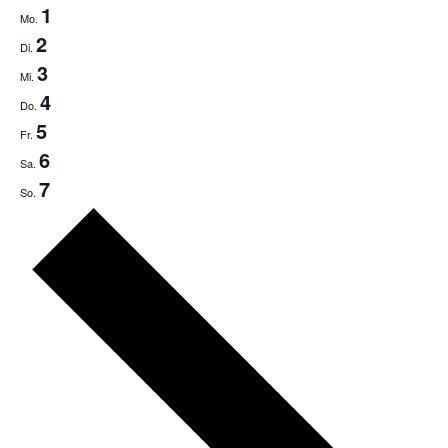
1
Mo.
2
Di.
3
Mi.
4
Do.
5
Fr.
6
Sa.
7
So.
Nächste
Woche